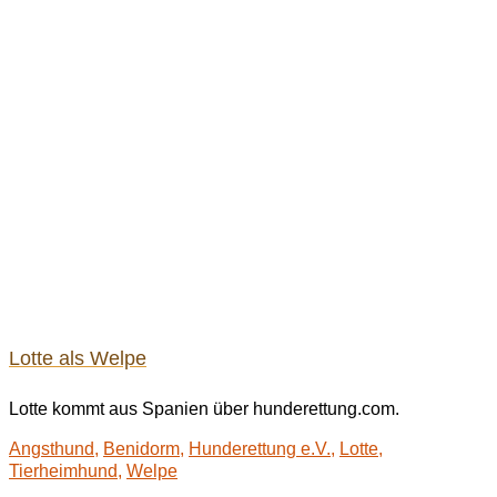
Lotte als Welpe
Lotte kommt aus Spanien über hunderettung.com.
Angsthund
,
Benidorm
,
Hunderettung e.V.
,
Lotte
,
Tierheimhund
,
Welpe