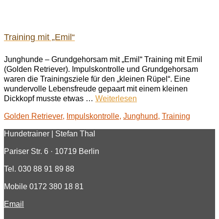
Training mit „Emil“
Junghunde – Grundgehorsam mit „Emil“ Training mit Emil
(Golden Retriever). Impulskontrolle und Grundgehorsam
waren die Trainingsziele für den „kleinen Rüpel“. Eine
wundervolle Lebensfreude gepaart mit einem kleinen
Dickkopf musste etwas …
Weiterlesen
Golden Retriever
,
Impulskontrolle
,
Junghund
,
Training
Hundetrainer | Stefan Thal
Pariser Str. 6 · 10719 Berlin
Tel. 030 88 91 89 88
Mobile 0172 380 18 81
Email