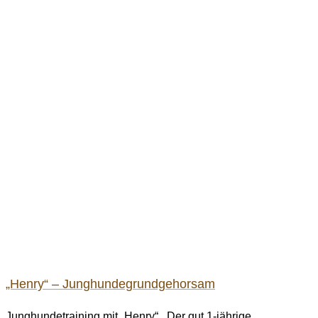
„Henry“ – Junghundegrundgehorsam
Junghundetraining mit „Henry“ Der gut 1-jährige